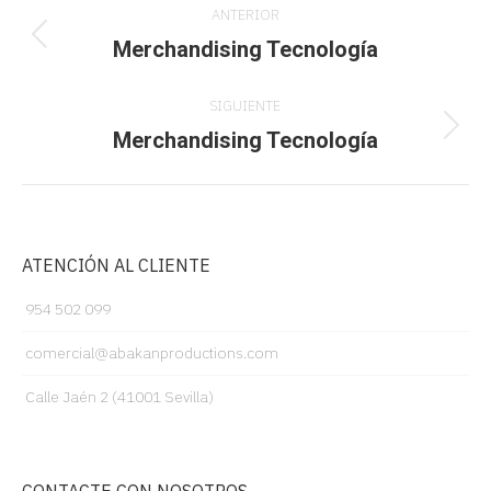
ANTERIOR
entre
Merchandising Tecnología
Proyecto
anterior
proyectos
SIGUIENTE
Merchandising Tecnología
Proyecto
siguiente
ATENCIÓN AL CLIENTE
954 502 099
comercial@abakanproductions.com
Calle Jaén 2 (41001 Sevilla)