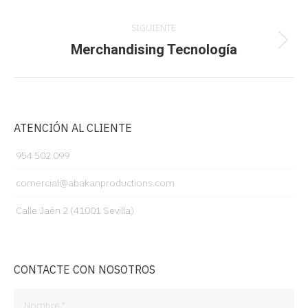
anterior
proyectos
SIGUIENTE
Merchandising Tecnología
Proyecto
siguiente
ATENCIÓN AL CLIENTE
954 502 099
comercial@abakanproductions.com
Calle Jaén 2 (41001 Sevilla)
CONTACTE CON NOSOTROS