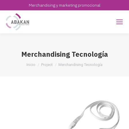
Merchandising y marketing promocional
Merchandising Tecnología
Estás aquí:
Inicio
Project
Merchandising Tecnología