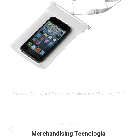
Categoría:
Tecnología
Por
Abakan Productions
15 febrero, 2019
Navegación
ANTERIOR
entre
Merchandising Tecnología
Proyecto