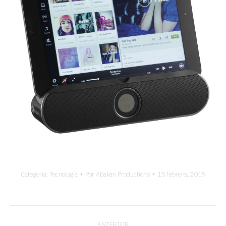
Categoría:
Tecnología
Por
Abakan Productions
15 febrero, 2019
Navegación
ANTERIOR