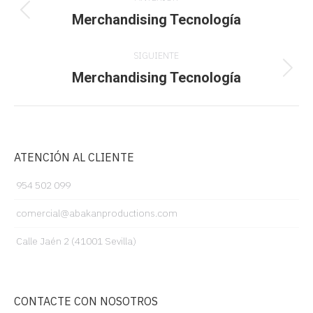
entre
Merchandising Tecnología
Proyecto
anterior
proyectos
SIGUIENTE
Merchandising Tecnología
Proyecto
siguiente
ATENCIÓN AL CLIENTE
954 502 099
comercial@abakanproductions.com
Calle Jaén 2 (41001 Sevilla)
CONTACTE CON NOSOTROS