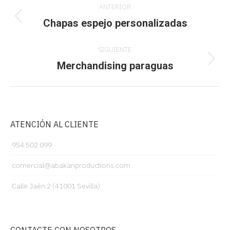
ANTERIOR
entre
Chapas espejo personalizadas
Proyecto
anterior
proyectos
SIGUIENTE
Merchandising paraguas
Proyecto
siguiente
ATENCIÓN AL CLIENTE
954 502 099
comercial@abakanproductions.com
Calle Jaén 2 (41001 Sevilla)