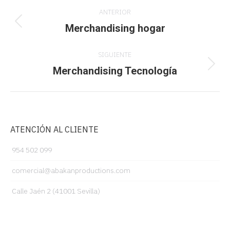
Navegación
ANTERIOR
entre
Merchandising hogar
Proyecto
anterior
proyectos
SIGUIENTE
Merchandising Tecnología
Proyecto
siguiente
ATENCIÓN AL CLIENTE
954 502 099
comercial@abakanproductions.com
Calle Jaén 2 (41001 Sevilla)