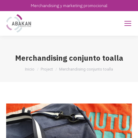
Merchandising y marketing promocional
Merchandising conjunto toalla
Estás aquí:
Inicio
Project
Merchandising conjunto toalla