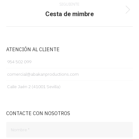
SIGUIENTE
entre
Cesta de mimbre
Proyecto
siguiente
proyectos
ATENCIÓN AL CLIENTE
954 502 099
comercial@abakanproductions.com
Calle Jaén 2 (41001 Sevilla)
CONTACTE CON NOSOTROS