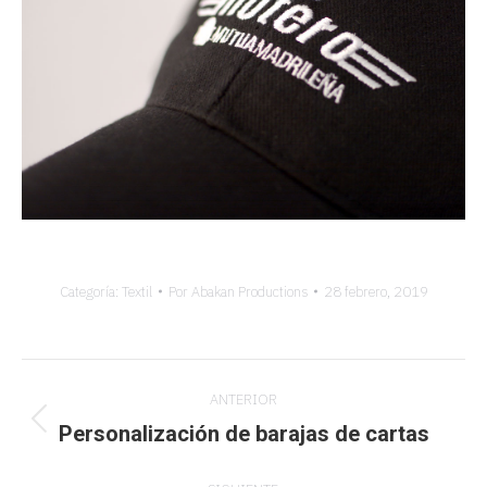
Categoría:
Textil
Por
Abakan Productions
28 febrero, 2019
Navegación
ANTERIOR
entre
Personalización de barajas de cartas
Proyecto
anterior
proyectos