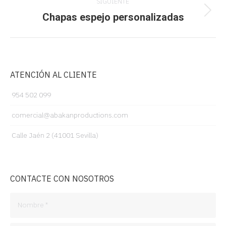
SIGUIENTE
Chapas espejo personalizadas
Proyecto
siguiente
ATENCIÓN AL CLIENTE
954 502 099
comercial@abakanproductions.com
Calle Jaén 2 (41001 Sevilla)
CONTACTE CON NOSOTROS