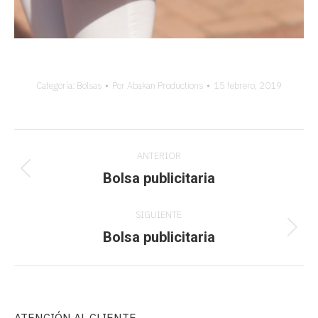
Categoría:
Bolsas
Por
Abakan Productions
15 febrero, 2019
Navegación
ANTERIOR
entre
Bolsa publicitaria
Proyecto
anterior
proyectos
SIGUIENTE
Bolsa publicitaria
Proyecto
siguiente