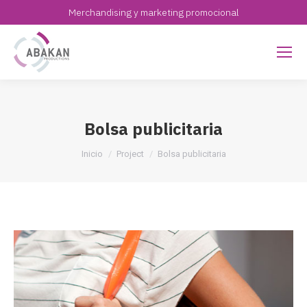
Merchandising y marketing promocional
Bolsa publicitaria
Estás aquí:
Inicio
Project
Bolsa publicitaria